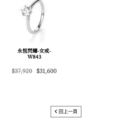
永恆閃耀-女戒-
W843
$37,920
$31,600
回上一頁