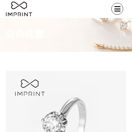
時尚珠寶
首頁
時尚珠寶
求婚戒指
經典單鑽
/
/
/