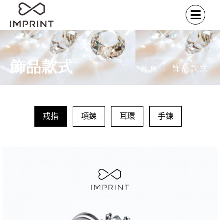
飾品款式
首頁
飾品款式
/
戒指
項鍊
耳環
手鍊