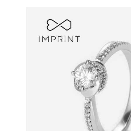
愛的明珠-女戒-W6