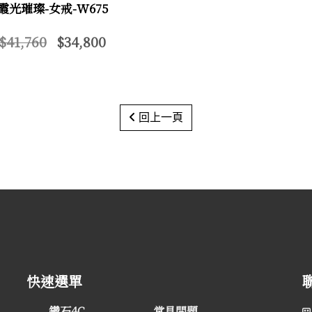
霞光璀璨-女戒-W675
$41,760
$34,800
回上一頁
快速選單
鑽石4C
常見問題