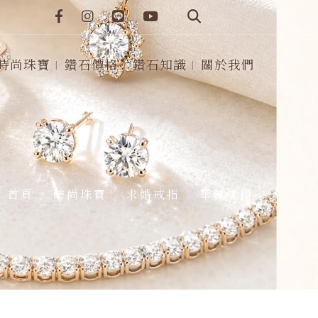
時尚珠寶
鑽石價格
鑽石知識
關於我們
首頁
時尚珠寶
求婚戒指
華麗排鑽
/
/
/