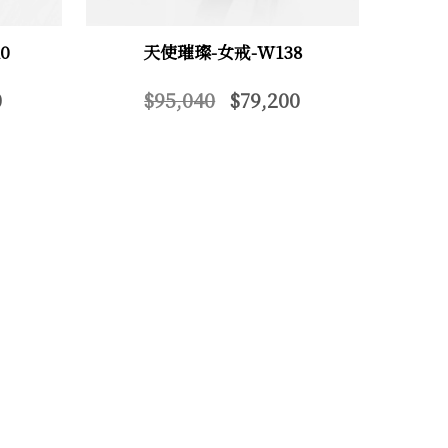
0
天使璀璨-女戒-W138
0
$95,040
$79,200