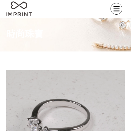
時尚珠寶
首頁
時尚珠寶
求婚戒指
華麗排鑽
/
/
/